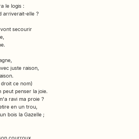
a le logis :
arriverait-elle ?
n vont secourir
e,
e.
agne,
vec juste raison,
aison.
 droit ce nom)
 peut penser la joie.
 m'a ravi ma proie ?
etire en un trou,
n bois la Gazelle ;
 son courroux.