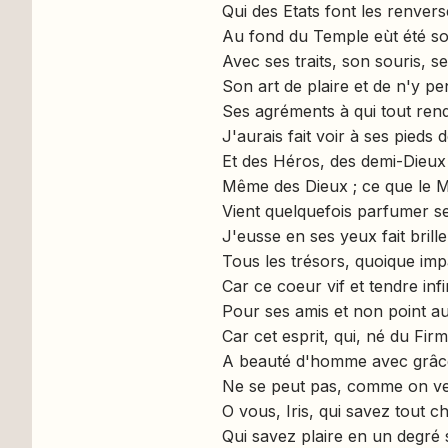
Qui des Etats font les renver
Au fond du Temple eùt été s
Avec ses traits, son souris, s
Son art de plaire et de n'y pe
Ses agréments à qui tout re
J'aurais fait voir à ses pieds 
Et des Héros, des demi-Dieux
Même des Dieux ; ce que le 
Vient quelquefois parfumer se
J'eusse en ses yeux fait bril
Tous les trésors, quoique imp
Car ce coeur vif et tendre inf
Pour ses amis et non point a
Car cet esprit, qui, né du Fir
A beauté d'homme avec grâc
Ne se peut pas, comme on ve
O vous, Iris, qui savez tout c
Qui savez plaire en un degré