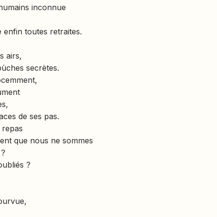
 humains inconnue
enfin toutes retraites.
 airs,
bùches secrètes.
nnocemment,
rument
es,
races de ses pas.
u repas
 vient que nous ne sommes
 ?
oubliés ?
ourvue,