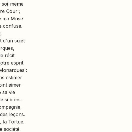
de soi-même
re Cour ;
ue ma Muse
e confuse.
,
 d'un sujet
arques,
e récit
tre esprit.
 Monarques :
s estimer
int aimer :
 sa vie
e si bons.
compagnie,
des leçons.
, la Tortue,
e société.