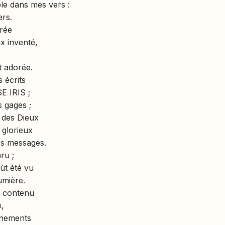
le dans mes vers :
ers.
urée
x inventé,
t adorée.
s écrits
 IRIS ;
 gages ;
 des Dieux
t glorieux
es messages.
ru ;
ùt été vu
umière.
t contenu
e,
énements