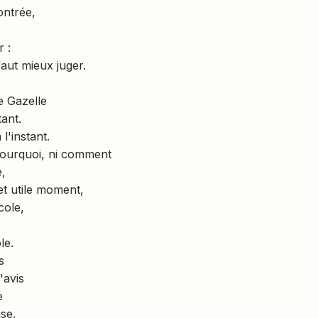
ontrée,
 :
faut mieux juger.
te Gazelle
ant.
 l'instant.
pourquoi, ni comment
e,
et utile moment,
cole,
le.
s
'avis
e
ise.