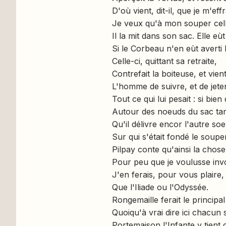
D'où vient, dit-il, que je m'effr
Je veux qu'à mon souper cell
Il la mit dans son sac. Elle e
Si le Corbeau n'en eùt averti 
Celle-ci, quittant sa retraite,
Contrefait la boiteuse, et vien
L'homme de suivre, et de jete
Tout ce qui lui pesait : si bie
Autour des noeuds du sac tant
Qu'il délivre encor l'autre soe
Sur qui s'était fondé le soup
Pilpay conte qu'ainsi la chose
Pour peu que je voulusse inv
J'en ferais, pour vous plaire
Que l'Iliade ou l'Odyssée.
Rongemaille ferait le principa
Quoiqu'à vrai dire ici chacun 
Portemaison l'Infante y tient 