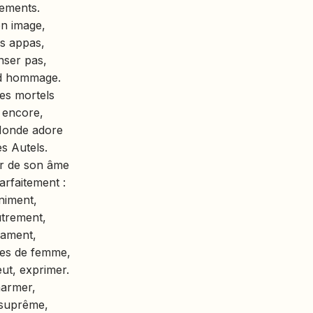
sements.
on image,
es appas,
nser pas,
nd hommage.
des mortels
 encore,
Monde adore
s Autels.
ler de son âme
arfaitement :
iniment,
utrement,
mament,
es de femme,
ut, exprimer.
harmer,
 suprême,