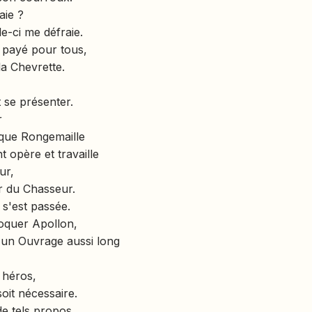
aie ?
e-ci me défraie.
ùt payé pour tous,
la Chevrette.
t se présenter.
r
n que Rongemaille
 opère et travaille
ur,
er du Chasseur.
 s'est passée.
oquer Apollon,
, un Ouvrage aussi long
l héros,
soit nécessaire.
de tels propos