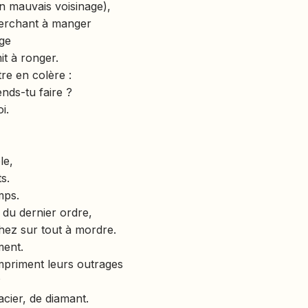
un mauvais voisinage),
herchant à manger
ge
it à ronger.
tre en colère :
nds-tu faire ?
i.
le,
s.
mps.
 du dernier ordre,
hez sur tout à mordre.
ment.
mpriment leurs outrages
?
acier, de diamant.