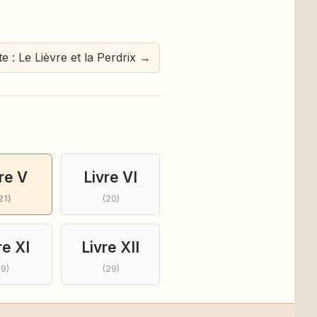
e : Le Lièvre et la Perdrix →
re V
Livre VI
21)
(20)
re XI
Livre XII
(9)
(29)