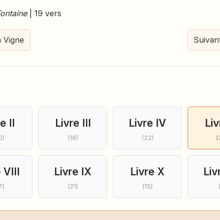
Fontaine
| 19 vers
a Vigne
Suivant
e II
Livre III
Livre IV
Liv
0)
(18)
(22)
(
 VIII
Livre IX
Livre X
Liv
7)
(21)
(15)