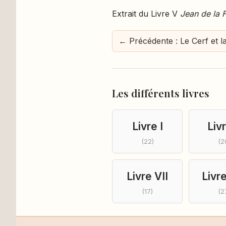
Extrait du Livre V
Jean de la 
← Précédente : Le Cerf et l
Les différents livres
Livre I
Livr
(22)
(2
Livre VII
Livre
(17)
(2