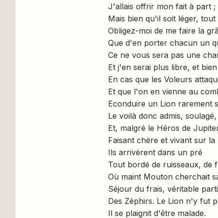
J'allais offrir mon fait à part ;
Mais bien qu'il soit léger, to
Obligez-moi de me faire la gr
Que d'en porter chacun un qu
Ce ne vous sera pas une cha
Et j'en serai plus libre, et bie
En cas que les Voleurs attaq
Et que l'on en vienne au com
Econduire un Lion rarement s
Le voilà donc admis, soulagé,
Et, malgré le Héros de Jupiter
Faisant chère et vivant sur la
Ils arrivèrent dans un pré
Tout bordé de ruisseaux, de f
Où maint Mouton cherchait sa
Séjour du frais, véritable part
Des Zéphirs. Le Lion n'y fut 
Il se plaignit d'être malade.