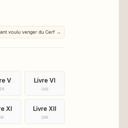
étant voulu venger du Cerf →
re V
Livre VI
21)
(20)
re XI
Livre XII
(9)
(29)