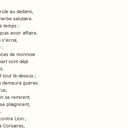
 brùle au dedans,
herbe salutaire.
e temps :
uis avoir affaire.
 s'écria,
 :
ièces de monnoie
part sont déjà
s.
t tout là-dessus ;
'en demeura guères.
fus,
n se remirent.
 se plaignirent,
.
 contre Lion ;
à Corsaires,