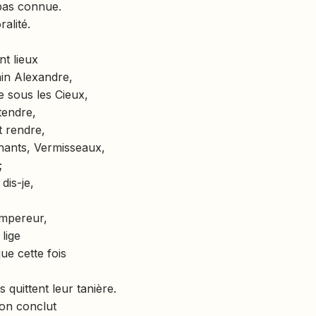
 pas connue.
alité.
t lieux
ain Alexandre,
re sous les Cieux,
tendre,
t rendre,
ants, Vermisseaux,
;
dis-je,
Empereur,
lige
ue cette fois
quittent leur tanière.
 on conclut