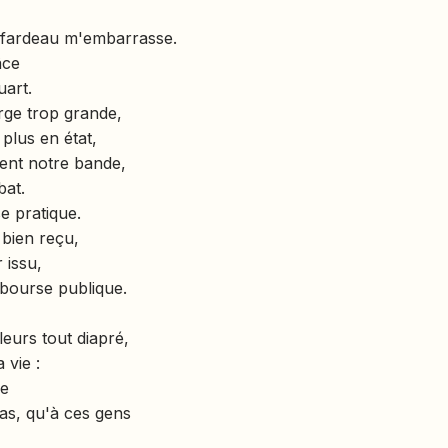
ut fardeau m'embarrasse.
âce
art.
rge trop grande,
n plus en état,
uent notre bande,
bat.
e pratique.
 bien reçu,
 issu,
 bourse publique.
leurs tout diapré,
 vie :
ie
pas, qu'à ces gens