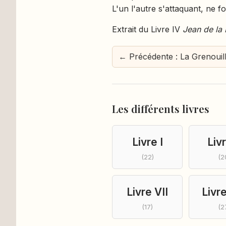
L'un l'autre s'attaquant, ne fo
Extrait du Livre IV
Jean de la 
← Précédente : La Grenouill
Les différents livres
Livre I
Livr
(22)
(2
Livre VII
Livre
(17)
(2