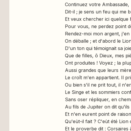
Continuez votre Ambassade,
Dit-il ; je sens un feu qui me
Et veux chercher ici quelque 
Pour vous, ne perdez point d
Rendez-moi mon argent, j'en p
On déballe ; et d'abord le Lion
D'un ton qui témoignait sa joie
Que de filles, ô Dieux, mes p
Ont produites ! Voyez ; la plu
Aussi grandes que leurs mère
Le croît m'en appartient. Il pri
Ou bien s'il ne prit tout, il n
Le Singe et les sommiers con
Sans oser répliquer, en chemi
Au fils de Jupiter on dit qu'ils
Et n'en eurent point de raison
Qu'eùt-il fait ? C'eùt été Lion
Et le proverbe dit : Corsaires 