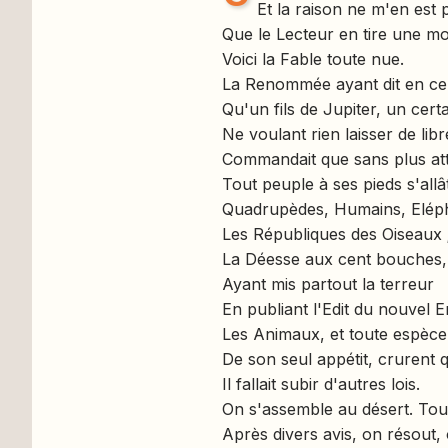
Et la raison ne m'en est
Que le Lecteur en tire une mor
Voici la Fable toute nue.
La Renommée ayant dit en cen
Qu'un fils de Jupiter, un cert
Ne voulant rien laisser de lib
Commandait que sans plus at
Tout peuple à ses pieds s'allâ
Quadrupèdes, Humains, Eléph
Les Républiques des Oiseaux 
La Déesse aux cent bouches, 
Ayant mis partout la terreur
En publiant l'Edit du nouvel 
Les Animaux, et toute espèce 
De son seul appétit, crurent q
Il fallait subir d'autres lois.
On s'assemble au désert. Tous 
Après divers avis, on résout,