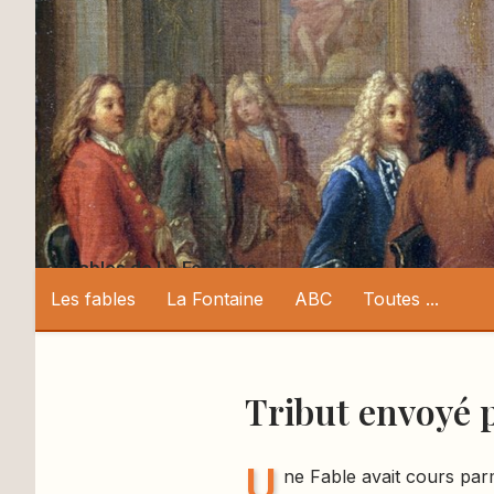
Les fables de La Fontaine
Les fables
La Fontaine
ABC
Toutes ...
Tribut envoyé 
U
ne Fable avait cours parmi