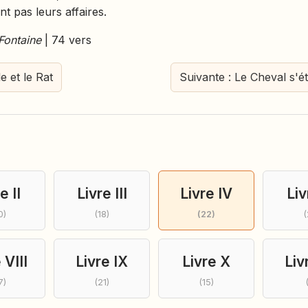
nt pas leurs affaires.
Fontaine
| 74 vers
e et le Rat
Suivante : Le Cheval s'
e II
Livre III
Livre IV
Liv
0)
(18)
(22)
(
 VIII
Livre IX
Livre X
Liv
7)
(21)
(15)