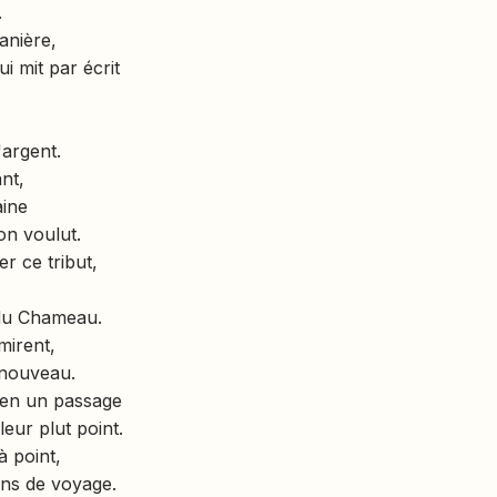
.
anière,
ui mit par écrit
.
'argent.
nt,
ine
on voulut.
r ce tribut,
 du Chameau.
mirent,
 nouveau.
 en un passage
eur plut point.
 point,
ons de voyage.