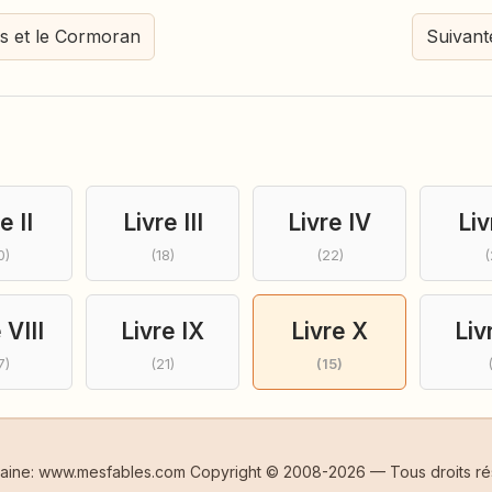
s et le Cormoran
Suivant
e II
Livre III
Livre IV
Liv
0)
(18)
(22)
(
 VIII
Livre IX
Livre X
Liv
7)
(21)
(15)
taine: www.mesfables.com Copyright © 2008-2026 — Tous droits ré