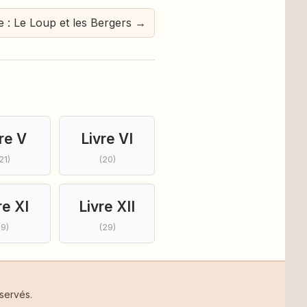
e : Le Loup et les Bergers →
re V
Livre VI
21)
(20)
re XI
Livre XII
(9)
(29)
servés.