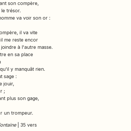
enant son compère,
 le trésor.
homme va voir son or :
mpère, il va vite
 il me reste encor
 joindre à l'autre masse.
tre en sa place
n
qu'il y manquât rien.
t sage :
e jouir,
r ;
ant plus son gage,
er un trompeur.
Fontaine
| 35 vers