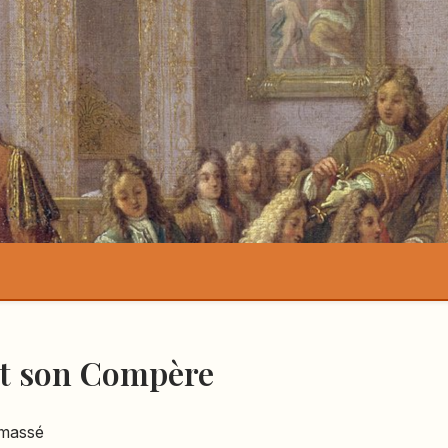
et son Compère
amassé