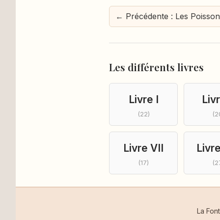
← Précédente : Les Poisson
Les différents livres
Livre I
Livr
(22)
(2
Livre VII
Livre
(17)
(2
La Fon