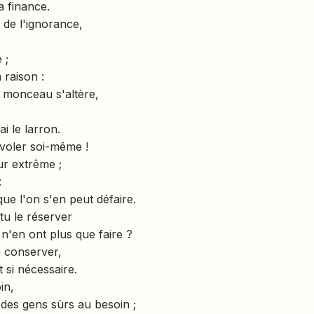
a finance.
 de l'ignorance,
 ;
a raison :
ce monceau s'altère,
i le larron.
e voler soi-même !
eur extrême ;
:
que l'on s'en peut défaire.
tu le réserver
n'en ont plus que faire ?
e conserver,
t si nécessaire.
in,
des gens sùrs au besoin ;