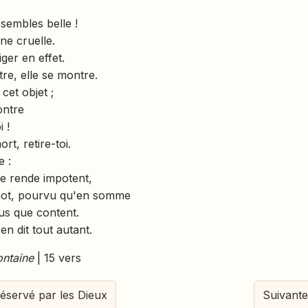
 sembles belle !
une cruelle.
ger en effet.
tre, elle se montre.
 cet objet ;
ontre
 !
t, retire-toi.
 :
me rende impotent,
chot, pourvu qu'en somme
lus que content.
en dit tout autant.
ontaine
| 15 vers
éservé par les Dieux
Suivante