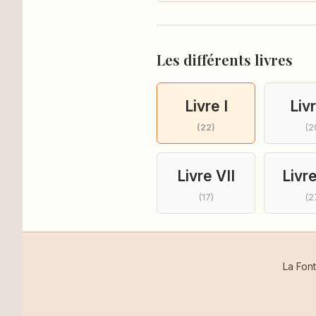
Les différents livres
Livre I
Livr
(22)
(2
Livre VII
Livre
(17)
(2
La Fon