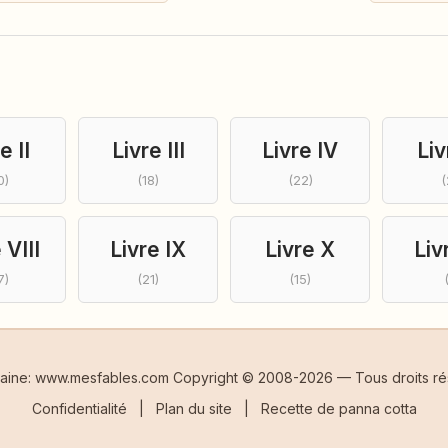
e II
Livre III
Livre IV
Liv
0)
(18)
(22)
(
 VIII
Livre IX
Livre X
Liv
7)
(21)
(15)
taine: www.mesfables.com Copyright © 2008-2026 — Tous droits ré
Confidentialité
|
Plan du site
|
Recette de panna cotta