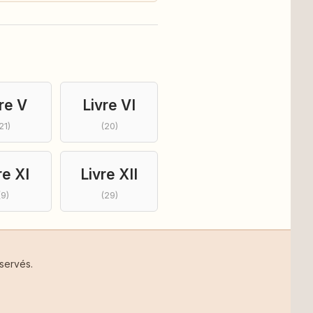
re V
Livre VI
21)
(20)
re XI
Livre XII
(9)
(29)
servés.