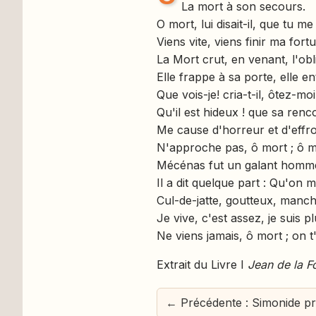
La mort à son secours.
O mort, lui disait-il, que tu me
Viens vite, viens finir ma fort
La Mort crut, en venant, l'obli
Elle frappe à sa porte, elle en
Que vois-je! cria-t-il, ôtez-moi
Qu'il est hideux ! que sa renc
Me cause d'horreur et d'effroi
N'approche pas, ô mort ; ô mor
Mécénas fut un galant homme
Il a dit quelque part : Qu'on 
Cul-de-jatte, goutteux, man
Je vive, c'est assez, je suis p
Ne viens jamais, ô mort ; on t'
Extrait du Livre I
Jean de la F
← Précédente : Simonide pr