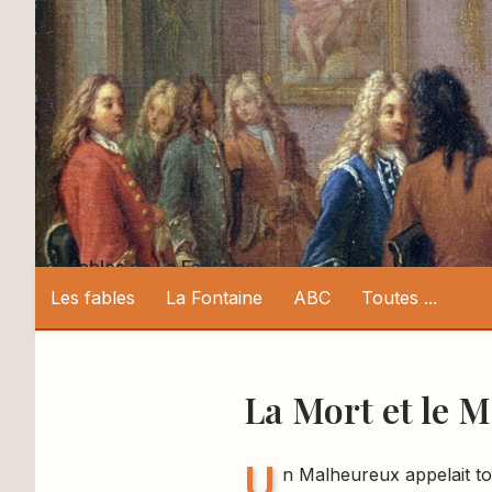
Les fables de La Fontaine
Les fables
La Fontaine
ABC
Toutes ...
La Mort et le 
U
n Malheureux appelait to