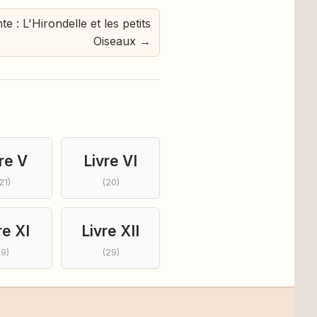
te : L'Hirondelle et les petits
Oiseaux →
re V
Livre VI
21)
(20)
re XI
Livre XII
(9)
(29)