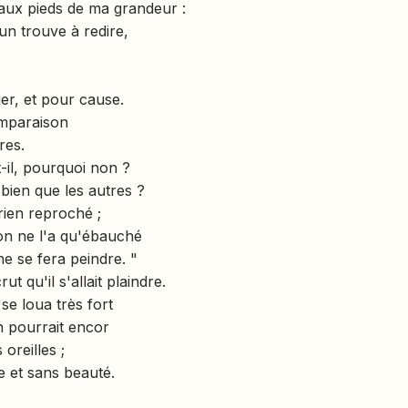
aux pieds de ma grandeur :
n trouve à redire,
ier, et pour cause.
omparaison
res.
t-il, pourquoi non ?
 bien que les autres ?
rien reproché ;
on ne l'a qu'ébauché
 ne se fera peindre. "
t qu'il s'allait plaindre.
 se loua très fort
n pourrait encor
oreilles ;
e et sans beauté.