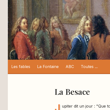
Les fables de La Fontaine
Les fables
La Fontaine
ABC
Toutes ...
La Besace
J
upiter dit un jour : "Que t