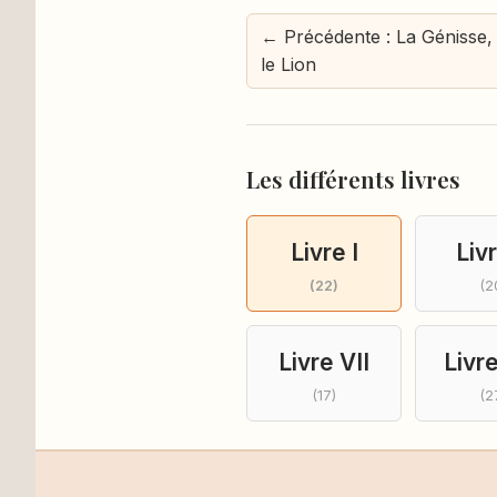
← Précédente : La Génisse, 
le Lion
Les différents livres
Livre I
Livr
(22)
(2
Livre VII
Livre
(17)
(2