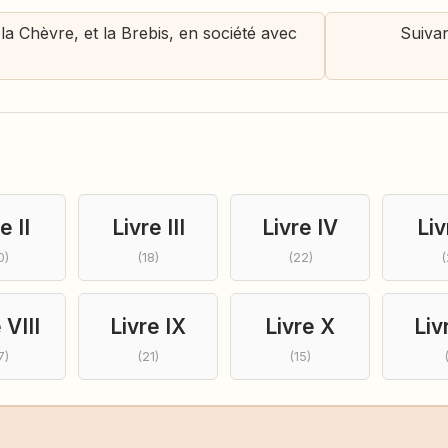
la Chèvre, et la Brebis, en société avec
Suivan
e II
Livre III
Livre IV
Liv
0)
(18)
(22)
(
 VIII
Livre IX
Livre X
Liv
7)
(21)
(15)