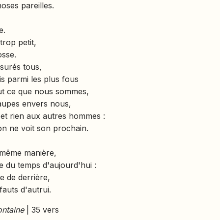
hoses pareilles.
e.
rop petit,
osse.
surés tous,
is parmi les plus fous
out ce que nous sommes,
Taupes envers nous,
et rien aux autres hommes :
on ne voit son prochain.
 même manière,
 du temps d'aujourd'hui :
e de derrière,
fauts d'autrui.
ontaine
| 35 vers